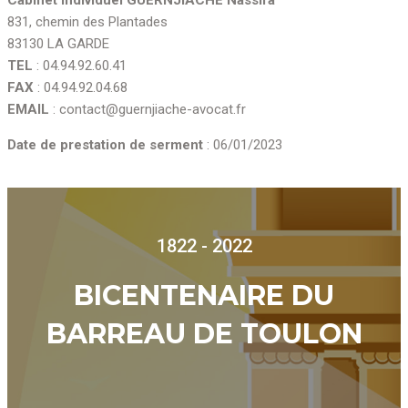
831, chemin des Plantades
83130 LA GARDE
TEL
: 04.94.92.60.41
FAX
: 04.94.92.04.68
EMAIL
: contact@guernjiache-avocat.fr
Date de prestation de serment
: 06/01/2023
1822 - 2022
BICENTENAIRE DU
BARREAU DE TOULON